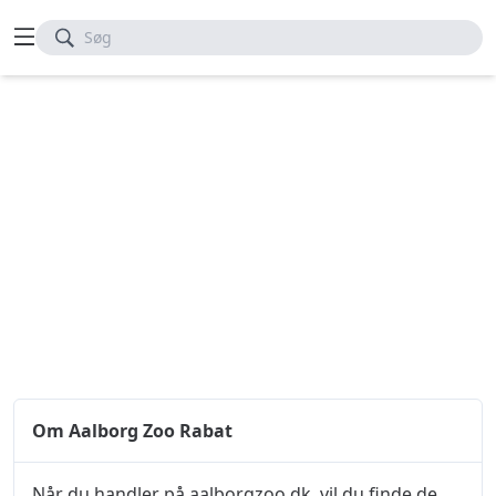
Søg
Om Aalborg Zoo Rabat
Når du handler på aalborgzoo.dk, vil du finde de