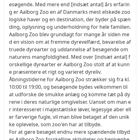
esøgende. Med mere end [indsæt antal] års erfarin
g er Aalborg Zoo en af Danmarks mest elskede zoo
logiske haver og en destination, der byder på spæn
ding, oplysning og underholdning for hele familien.
Aalborg Zoo blev grundlagt for mange år siden me
d en vision om at fremme dyrevelfærd, bevarelse af
truede dyrearter og uddannelse af besøgende om
naturens mangfoldighed. Med over [indsæt antal] f
orskellige dyrearter er Aalborg Zoo stolt af at kunn
e præsentere et rigt og varieret dyreliv.
Åbningstiderne for Aalborg Zoo strækker sig fra kl.
10:00 til 19:00, og besøgende bydes velkommen til
at udforske de smukke anlæg og komme tæt på dy
rene i deres naturlige omgivelser. Uanset om man e
r interesseret i majestætiske løver, legesyge aber ell
er farverige fugle, vil man blive betaget af den unik
ke oplevelse, som zoo'en har at tilbyde.
For at gøre besøget endnu mere spændende tilbyd
er Aalborg Zoo forskellige aktiviteter og begivenhe