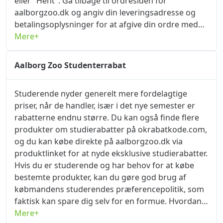
eller "Hent". Gå tilbage til ordresiden for
aalborgzoo.dk og angiv din leveringsadresse og
betalingsoplysninger for at afgive din ordre med
det samme. Find siden "Indtast
Mere+
rabatkode/kontantkupon" eller "Indtast
rabatkode/kuponkode", og klik på knappen "Brug
Aalborg Zoo Studenterrabat
nu" for at få rabatten. Deals Shopping-websted -
okrabatkode.com er dit bedste sted at få den
Studerende nyder generelt mere fordelagtige
bedste Aalborg Zoo rabatkode, kupon. Her kan du
priser, når de handler, især i det nye semester er
nemt få op til 55% rabatter August 2024 via
rabatterne endnu større. Du kan også finde flere
aalborgzoo.dk rabatkode.
produkter om studierabatter på okrabatkode.com,
og du kan købe direkte på aalborgzoo.dk via
produktlinket for at nyde eksklusive studierabatter.
Hvis du er studerende og har behov for at købe
bestemte produkter, kan du gøre god brug af
købmandens studerendes præferencepolitik, som
faktisk kan spare dig selv for en formue. Hvordan
får man studierabat? Her er nogle tips. Du kan
Mere+