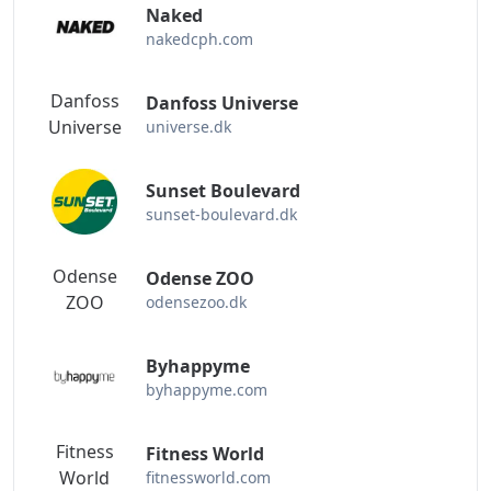
Naked
nakedcph.com
Danfoss
Danfoss Universe
Universe
universe.dk
Sunset Boulevard
sunset-boulevard.dk
Odense
Odense ZOO
ZOO
odensezoo.dk
Byhappyme
byhappyme.com
Fitness
Fitness World
World
fitnessworld.com