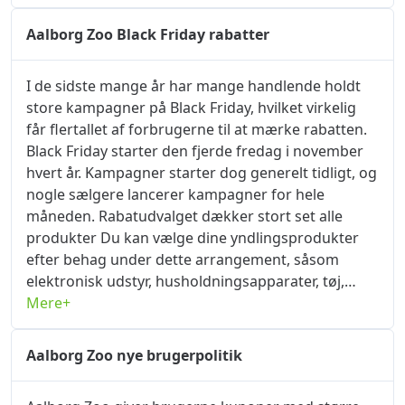
bekræfte din studerendes identitet direkte på
aalborgzoo.dk. Hvis de indsendte oplysninger er
Aalborg Zoo Black Friday rabatter
nøjagtige, vil hjemmesiden hurtigt bestå din
identitetsbekræftelse, og du kan nyde eksklusive
I de sidste mange år har mange handlende holdt
shoppingrabatter umiddelbart efter, at
store kampagner på Black Friday, hvilket virkelig
bekræftelsen er vellykket. Faktisk er der mange
får flertallet af forbrugerne til at mærke rabatten.
rabatter til studerende, men de færreste er
Black Friday starter den fjerde fredag ​​i november
opmærksomme på dem. okrabatkode.com er en
hvert år. Kampagner starter dog generelt tidligt, og
hjemmeside, der indsamler og opsummerer
nogle sælgere lancerer kampagner for hele
produktrabatoplysninger, som kan hjælpe dig med
måneden. Rabatudvalget dækker stort set alle
hurtigt at finde den rabat, du ønsker. Hvis du ser
produkter Du kan vælge dine yndlingsprodukter
noget, du kan lide, skal du sørge for at komme til
efter behag under dette arrangement, såsom
okrabatkode.com for at finde aftalen, det vil ikke
elektronisk udstyr, husholdningsapparater, tøj,
skuffe. Jeg håber, du kan finde det, du vil have på
hatte osv. Der er relativt store rabatter! Under
Mere+
aalborgzoo.dk!
Black Friday-kampagnen har Aalborg Zoo en
massiv rabat på alle varer på siden.
Aalborg Zoo nye brugerpolitik
okrabatkode.com uddeler forskellige kuponer hver
dag, du behøver ikke at søge andre steder for at få