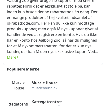
Aalborg Zoo giver brugerne kuponer med større
Aalborg ZooBlack Fridayrabatkode gratis. På
rabatter. Fordi det er eksklusivt at stole på, kan
begivenhedsdagen skal du kun indsætte kupon-
ingen kun bruge denne rabatmetode én gang. Der
koden på ordresiden, og du kan direkte trække
er mange produkter af høj kvalitet indsamlet af
pålydende på kuponen ved betaling. Der er ikke
okrabatkode.com. Her kan du ikke kun modtage
noget bedre tilbud end dette, så hvis du ønsker at
produktkuponer, men også få nye kuponer givet af
bruge færrest penge på varer af den bedste
handlende ved at registrere en konto. Hvis du ikke
kvalitet, så sørg for at gribe denne mulighed!
har en konto hos Aalborg Zoo, så har du mulighed
for at få nykommerrabatten, for det er kun nye
kunder, der kan få den nye eksklusive kupon. Ved
at registrere en konto og afgive en ordre for første
Mere+
gang på aalborgzoo.dk kan du spare op til $1000,
som kan kombineres med generelle kuponer for
Populære Mærke
endnu større rabatter. Intensiteten af ​​nytilkomne
rabatter vil løbende blive justeret, gribe chancen
Muscle
Muscle House
og afgiv ordrer, når rabatten er størst. Spar penge,
House
musclehouse.dk
tid og kræfter, okrabatkode.com er forpligtet til at
give kunderne forskellige rabatoplysninger på
Kattegatcentret
produkter, hvorigennem du kan opleve glæden ved
Kattegatcentret