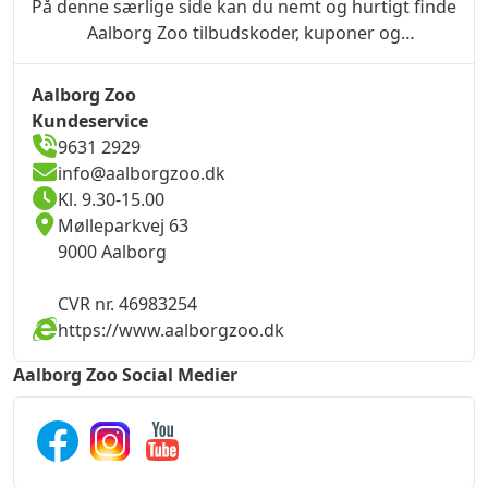
På denne særlige side kan du nemt og hurtigt finde
Aalborg Zoo tilbudskoder, kuponer og
kampagner.Brug hurtigt en Aalborg Zoo rabatkode
eller kampagnekode, og du kan nemt få dybe
Aalborg Zoo
rabatter.Bemærk: Rabatkoder i gråt kan også
Kundeservice
fungere.
9631 2929
info@aalborgzoo.dk
Kl. 9.30-15.00
Mølleparkvej 63

9000 Aalborg

CVR nr. 46983254
https://www.aalborgzoo.dk
Aalborg Zoo Social Medier