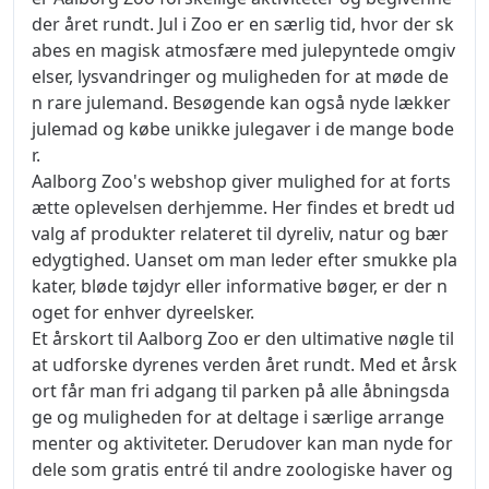
der året rundt. Jul i Zoo er en særlig tid, hvor der sk
abes en magisk atmosfære med julepyntede omgiv
elser, lysvandringer og muligheden for at møde de
n rare julemand. Besøgende kan også nyde lækker
julemad og købe unikke julegaver i de mange bode
r.
Aalborg Zoo's webshop giver mulighed for at forts
ætte oplevelsen derhjemme. Her findes et bredt ud
valg af produkter relateret til dyreliv, natur og bær
edygtighed. Uanset om man leder efter smukke pla
kater, bløde tøjdyr eller informative bøger, er der n
oget for enhver dyreelsker.
Et årskort til Aalborg Zoo er den ultimative nøgle til
at udforske dyrenes verden året rundt. Med et årsk
ort får man fri adgang til parken på alle åbningsda
ge og muligheden for at deltage i særlige arrange
menter og aktiviteter. Derudover kan man nyde for
dele som gratis entré til andre zoologiske haver og