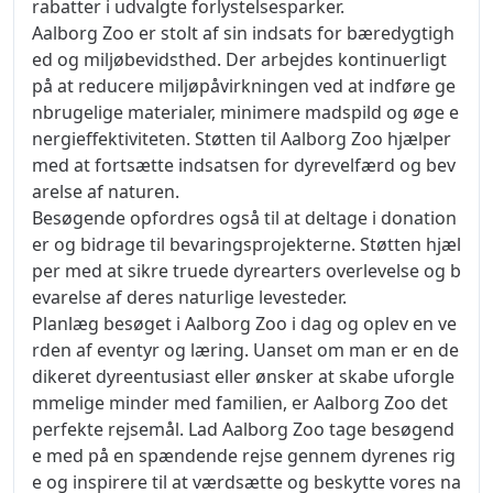
rabatter i udvalgte forlystelsesparker.
Aalborg Zoo er stolt af sin indsats for bæredygtigh
ed og miljøbevidsthed. Der arbejdes kontinuerligt
på at reducere miljøpåvirkningen ved at indføre ge
nbrugelige materialer, minimere madspild og øge e
nergieffektiviteten. Støtten til Aalborg Zoo hjælper
med at fortsætte indsatsen for dyrevelfærd og bev
arelse af naturen.
Besøgende opfordres også til at deltage i donation
er og bidrage til bevaringsprojekterne. Støtten hjæl
per med at sikre truede dyrearters overlevelse og b
evarelse af deres naturlige levesteder.
Planlæg besøget i Aalborg Zoo i dag og oplev en ve
rden af eventyr og læring. Uanset om man er en de
dikeret dyreentusiast eller ønsker at skabe uforgle
mmelige minder med familien, er Aalborg Zoo det
perfekte rejsemål. Lad Aalborg Zoo tage besøgend
e med på en spændende rejse gennem dyrenes rig
e og inspirere til at værdsætte og beskytte vores na