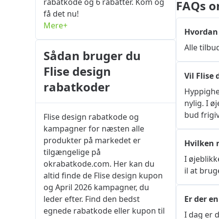
rabatkode og 6 rabatter. Kom og
FAQs o
få det nu!
Mere+
Hvordan 
Alle tilb
Sådan bruger du
Flise design
Vil Flis
rabatkoder
Hyppighed
nylig. I ø
bud frigi
Flise design rabatkode og
kampagner for næsten alle
produkter på markedet er
Hvilken r
tilgængelige på
I øjeblik
okrabatkode.com. Her kan du
il at br
altid finde de Flise design kupon
og April 2026 kampagner, du
leder efter. Find den bedst
Er der en
egnede rabatkode eller kupon til
I dag er 