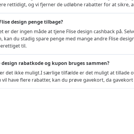
re rettidigt, og vi fjerner de udløbne rabatter for at sikre, 
Flise design penge tilbage?
ket er der ingen måde at tjene Flise design cashback på. Selv
gn, kan du stadig spare penge med mange andre Flise desi
erettiget til.
e design rabatkode og kupon bruges sammen?
er det ikke muligt.I særlige tilfælde er det muligt at tillade
u vil have flere rabatter, kan du prøve gavekort, da gaveko