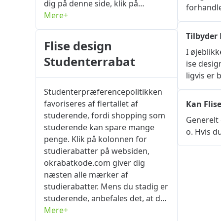
dig på denne side, klik på
forhandle
knappen "Få kode" eller "Få
Mere+
rabat", og platformen vil
Tilbyder 
automatisk overføre dig til
Flise design
forhandlerens online
I øjeblik
Studenterrabat
shoppingside. Gå tilbage til
ise desi
ordresiden for flisedesign.dk, og
ligvis er b
klik på Fortsæt. På dette
Studenterpræferencepolitikken
tidspunkt skal du logge ind på
favoriseres af flertallet af
Kan Flis
din konto, hvis ikke, kan du klikke
studerende, fordi shopping som
Generelt 
på registreringsknappen. Find
studerende kan spare mange
o. Hvis d
siden mærket "Indtast
penge. Klik på kolonnen for
rabatkode/kontantkupon" eller
studierabatter på websiden,
"Indtast
okrabatkode.com giver dig
rabatkode/kontantkupon" og
næsten alle mærker af
højreklik på "Sæt ind", det valgte
studierabatter. Mens du stadig er
produkt bliver rabatprisen. Flise
studerende, anbefales det, at du
design rabatkode og kampagner
bruger din elevstatus til at købe
Mere+
for næsten alle produkter på