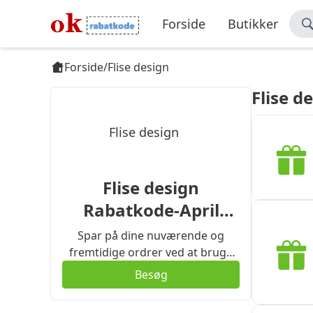
Forside
Butikker
Forside
/
Flise design
Flise d
Flise design
Flise design
Rabatkode-April
2026
Spar på dine nuværende og
fremtidige ordrer ved at bruge
kuponkoden Flise design på
Besøg
denne side.Det er nemt at bruge
disse kampagnekoder og