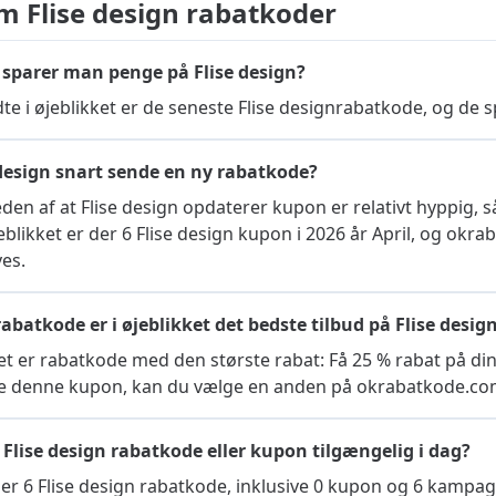
m Flise design rabatkoder
sparer man penge på Flise design?
udte i øjeblikket er de seneste Flise designrabatkode, og de 
e design snart sende en ny rabatkode?
en af ​​at Flise design opdaterer kupon er relativt hyppig, s
jeblikket er der 6 Flise design kupon i 2026 år April, og okrab
ves.
abatkode er i øjeblikket det bedste tilbud på Flise desig
ket er rabatkode med den største rabat: Få 25 % rabat på din o
uge denne kupon, kan du vælge en anden på okrabatkode.co
 Flise design rabatkode eller kupon tilgængelig i dag?
der 6 Flise design rabatkode, inklusive 0 kupon og 6 kampag