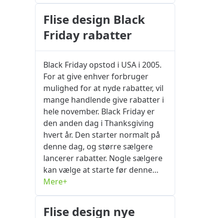
dine yndlingsprodukter så
markedet er tilgængelige på
hurtigt som muligt inden
Flise design Black
okrabatkode.com. Her kan du
eksamen. Hvis du ønsker at få
altid finde de Flise design kupon
Friday rabatter
eksklusive tilbud på
og April 2026 kampagner, du
flisedesign.dk med din
leder efter.
elevstatus. Foretag venligst
Black Friday opstod i USA i 2005.
elevcertificering på hjemmesiden
For at give enhver forbruger
først. Certificeringsprocessen
mulighed for at nyde rabatter, vil
kan tage noget tid, men når
mange handlende give rabatter i
certificeringen er vellykket, kan
hele november. Black Friday er
du nyde visse rabatter og
den anden dag i Thanksgiving
modtage relevante fordele. Shop
hvert år. Den starter normalt på
på campusområdet
denne dag, og større sælgere
flisedesign.dk for fantastiske
lancerer rabatter. Nogle sælgere
rabatter, op til 30 % rabat med
kan vælge at starte før denne
studierabatter. okrabatkode.com
dag. De bedst sælgende varer
Mere+
er forpligtet til at blive en
må ikke være nok til at sælge, og
indkøbsassistent for forbrugere.
de bliver endda udsolgt inden for
Flise design nye
Det er vores serviceprincip at
få sekunder efter