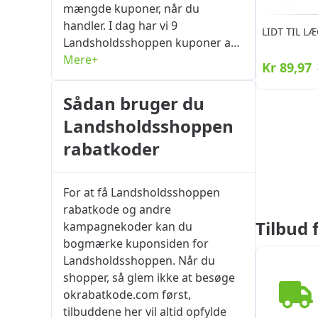
mængde kuponer, når du
handler. I dag har vi 9
LIDT TIL L
Landsholdsshoppen kuponer at
vælge imellem: 0 rabatkode og 9
Mere+
Kr 89,97
rabattilbud. Hent dem først, og
afgiv derefter din ordre!
Sådan bruger du
Landsholdsshoppen
rabatkoder
For at få Landsholdsshoppen
rabatkode og andre
Tilbud
kampagnekoder kan du
bogmærke kuponsiden for
Landsholdsshoppen. Når du
shopper, så glem ikke at besøge
okrabatkode.com først,
tilbuddene her vil altid opfylde