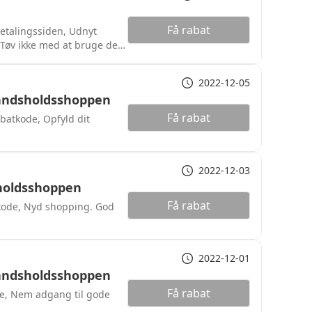
Få rabat
etalingssiden, Udnyt
 Tøv ikke med at bruge det
2022-12-05
Landsholdsshoppen
Få rabat
batkode, Opfyld dit
2022-12-03
sholdsshoppen
Få rabat
kode, Nyd shopping. God
2022-12-01
Landsholdsshoppen
Få rabat
de, Nem adgang til gode