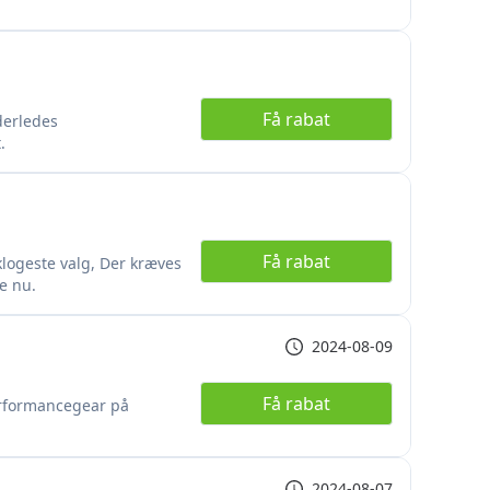
Få rabat
nderledes
.
Få rabat
klogeste valg, Der kræves
e nu.
2024-08-09
Få rabat
rformancegear på
2024-08-07