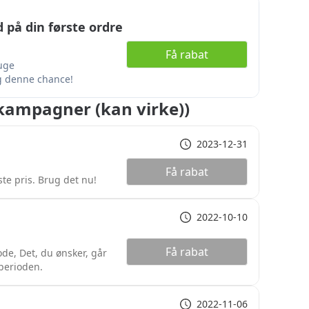
 på din første ordre
Få rabat
uge
g denne chance!
kampagner (kan virke))
2023-12-31
Få rabat
te pris. Brug det nu!
2022-10-10
Få rabat
e, Det, du ønsker, går
sperioden.
2022-11-06