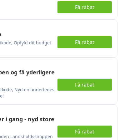
Få rabat
n
Få rabat
atkode, Opfyld dit budget.
pen og få yderligere
Få rabat
atkode, Nyd en anderledes
e!
i gang - nyd store
Få rabat
koden Landsholdsshoppen