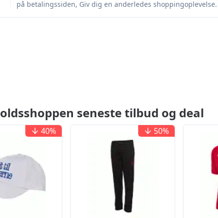
på betalingssiden, Giv dig en anderledes shoppingoplevels
oldsshoppen seneste tilbud og deal
40
%
50
%