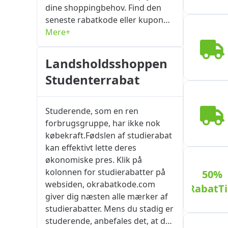
dine shoppingbehov. Find den
seneste rabatkode eller kupon
for den vare, du ønsker, via
Mere+
webstedets dedikerede side om
den pågældende sælger, og klik
Landsholdsshoppen
på knappen "Få kode" for
Studenterrabat
automatisk at kopiere
kuponkoden til din udklipsholder.
Gå tilbage til ordresiden for
Studerende, som en ren
landsholdsshoppen.dk, og klik på
forbrugsgruppe, har ikke nok
Fortsæt. Log ind på din konto,
købekraft.Fødslen af ​​studierabat
vælg en betalingsmetode, og
kan effektivt lette deres
bekræft igen mængden og stilen
økonomiske pres. Klik på
af ​​de købte varer. Find siden
kolonnen for studierabatter på
50%
mærket "Indtast
websiden, okrabatkode.com
RabatTil
rabatkode/kontantkupon" eller
giver dig næsten alle mærker af
"Indtast
studierabatter. Mens du stadig er
rabatkode/kampagnekode", og
studerende, anbefales det, at du
tryk på knappen "Anvend" for at