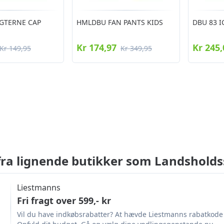
ÆGTERNE CAP
HMLDBU FAN PANTS KIDS
DBU 83 I
Kr 174,97
Kr 245,
Kr 149,95
Kr 349,95
 fra lignende butikker som Landshold
Liestmanns
Fri fragt over 599,- kr
Vil du have indkøbsrabatter? At hævde Liestmanns rabatkode e