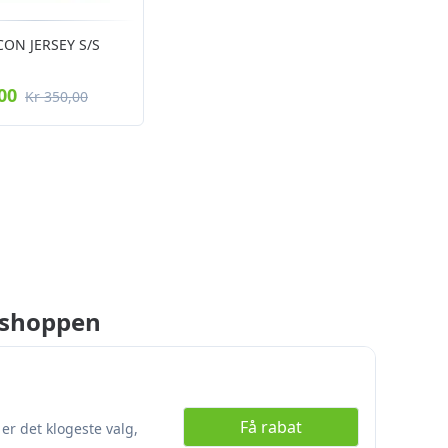
CON JERSEY S/S
00
Kr 350,00
sshoppen
Få rabat
r det klogeste valg,