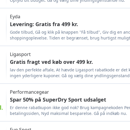
Opfyld dit budget. Gå og vælg dine yndlingsgenstande nu.
Eyda
Levering: Gratis fra 499 kr.
Gode ​​tilbud, Gå og klik på knappen "Få tilbud", Giv dig en a
shoppingoplevelse. Tiden er begrænset, brug hurtigst muligt
Ligasport
Gratis fragt ved køb over 499 kr.
lav den perfekte aftale, At hævde Ligasport rabatkode er det 
ingen yderligere kuponer. Gå og vælg dine yndlingsgenstand
Performancegear
Spar 50% på SuperDry Sport udsalget
..
Er denne rabatkupon ikke god nok? Brug kampagnekoden Pe
betalingssiden, Nyd maksimal besparelse. Gå på indkøb nu.
Fun Sport