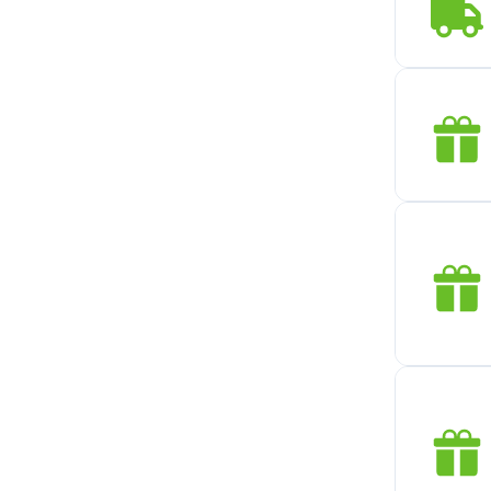
bruges af alle uden
begrænsninger.Tip: Vær
opmærksom på rabatkodens
gyldighedsperiode og
brugsregler.