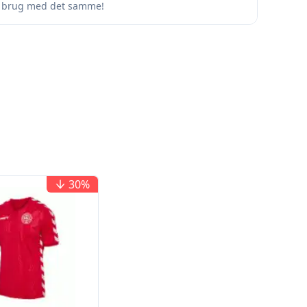
e. brug med det samme!
30
%