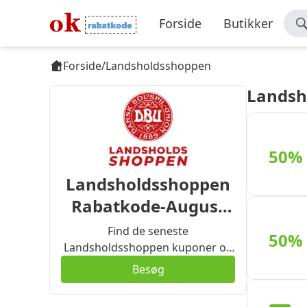
Forside
Butikker
Forside
/
Landsholdsshoppen
Landsh
50%
Landsholdsshoppen
Rabatkode-August
2024
Find de seneste
50%
Landsholdsshoppen kuponer og
kampagnekoder nedenfor. Der er
Besøg
altid en aftale til dig.Rabatkoden
er helt gratis at bruge og kan