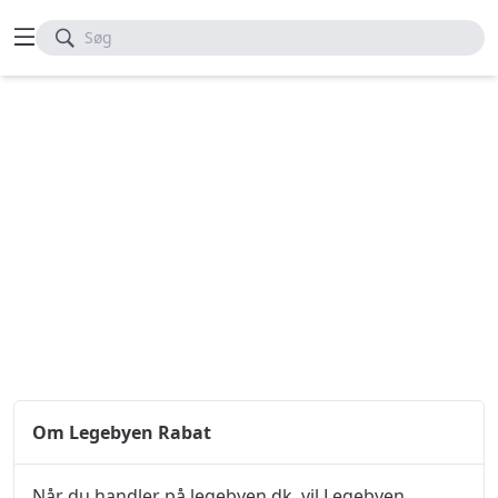
Søg
Om Legebyen Rabat
Når du handler på legebyen.dk, vil Legebyen