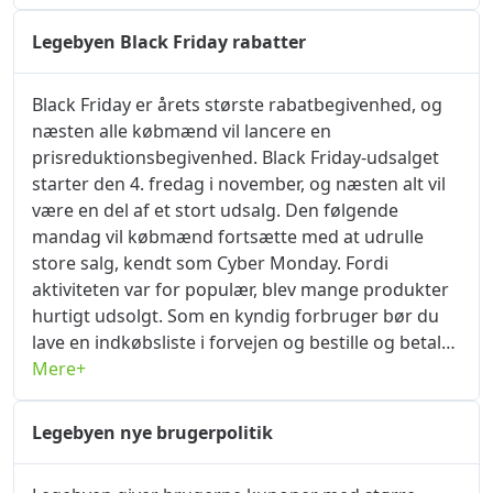
de indsendte oplysninger er nøjagtige, vil
hjemmesiden hurtigt bestå din
Legebyen Black Friday rabatter
identitetsbekræftelse, og du kan nyde eksklusive
shoppingrabatter umiddelbart efter, at
Black Friday er årets største rabatbegivenhed, og
bekræftelsen er vellykket. Du kan fortsætte med at
næsten alle købmænd vil lancere en
følge okrabatkode.com, hvor du ikke kun kan
prisreduktionsbegivenhed. Black Friday-udsalget
indsende identitetsbekræftelse gennem
starter den 4. fredag ​​i november, og næsten alt vil
forhandlersiden, men også modtage gratis
være en del af et stort udsalg. Den følgende
kuponer og rabatkoder fra større handlende.
mandag vil købmænd fortsætte med at udrulle
okrabatkode.com vil også løbende blive opdateret
store salg, kendt som Cyber ​​​​Monday. Fordi
med købmandstilbud, hvor du altid kan købe de
aktiviteten var for populær, blev mange produkter
bedste produkter for de mindste penge.
hurtigt udsolgt. Som en kyndig forbruger bør du
okrabatkode.com vil fortsætte med at opdatere
lave en indkøbsliste i forvejen og bestille og betale
tilbudsoplysningerne, jeg ser frem til dit næste
uden tøven, når arrangementet starter. Under
Mere+
besøg. Jeg ønsker dig en glædelig shopping på
Black Friday-kampagnen har Legebyen en massiv
legebyen.dk!
rabat på alle varer på siden. okrabatkode.com
Legebyen nye brugerpolitik
uddeler forskellige kuponer hver dag, du behøver
ikke at søge andre steder for at få LegebyenBlack