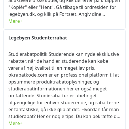
at aktivere disse koder, og klik derefter på knappen
"Kopiér" eller "Hent". Gå tilbage til ordresiden for
legebyen.dk, og klik på Fortsæt. Angiv dine
oplysninger, leveringsadresse og fortsæt med
Mere+
levering, og angiv derefter betalingsoplysninger
for at afgive ordren. Kassesider har (normalt) et
Legebyen Studenterrabat
"kuponkode" felt ud for prisen. Indtast eller indsæt
din kode i dette felt, og prisen bliver med det
Studierabatpolitik Studerende kan nyde eksklusive
samme billigere. okrabatkode.com, som den mest
rabatter, når de handler, studerende kan købe
komplette kuponplatform, indsamler den seneste
varer af høj kvalitet til en meget lav pris.
Legebyen rabatkode, kupon af alle produkter her.
okrabatkode.com er en professionel platform til at
Der er utallige brugere, der har haft gavn af at
opsummere produktrabatoplysninger, og
handle på okrabatkode.com, klik på knappen "Få
studierabatinformationen her er også meget
kode" og tilmeld dig nu.
omfattende. Studierabatter er ubetinget
tilgængelige for enhver studerende, og rabatterne
er fantastiske, gå ikke glip af det. Hvordan får man
studierabat? Her er nogle tips. Du kan bekræfte din
studerendes identitet direkte på legebyen.dk. Hvis
Mere+