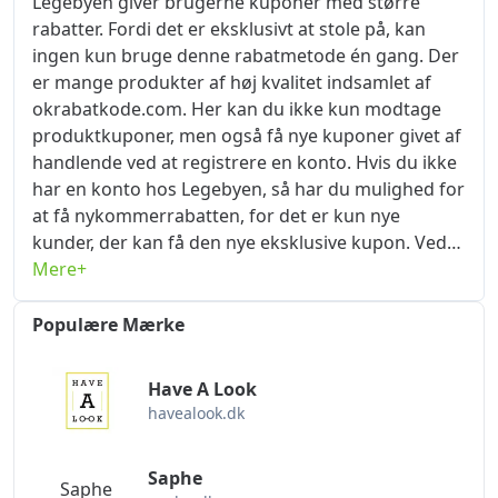
Legebyen giver brugerne kuponer med større
Fridayrabatkode gratis. På begivenhedsdagen skal
rabatter. Fordi det er eksklusivt at stole på, kan
du kun indsætte kupon-koden på ordresiden, og
ingen kun bruge denne rabatmetode én gang. Der
du kan direkte trække pålydende på kuponen ved
er mange produkter af høj kvalitet indsamlet af
betaling. Der er ikke noget bedre tilbud end dette,
okrabatkode.com. Her kan du ikke kun modtage
så hvis du ønsker at bruge færrest penge på varer
produktkuponer, men også få nye kuponer givet af
af den bedste kvalitet, så sørg for at gribe denne
handlende ved at registrere en konto. Hvis du ikke
mulighed!
har en konto hos Legebyen, så har du mulighed for
at få nykommerrabatten, for det er kun nye
kunder, der kan få den nye eksklusive kupon. Ved
at registrere en konto og afgive en ordre for første
Mere+
gang på legebyen.dk kan du spare op til $1000,
som kan kombineres med generelle kuponer for
Populære Mærke
endnu større rabatter. Intensiteten af ​​nytilkomne
rabatter vil løbende blive justeret, gribe chancen
Have A Look
og afgiv ordrer, når rabatten er størst. Du kan
havealook.dk
bogmærke og abonnere på okrabatkode.com. Når
du har lyst til at shoppe igen, kan du lige så godt
Saphe
søge her for at se, om der er kuponer til de
Saphe