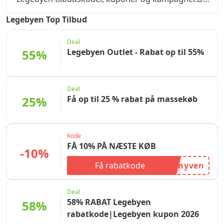
kan spare ekstra på onlinekøb ved at bruge
Legebyen Top Tilbud
rabatterne på vores hjemmeside.Tøv ikke! Vælg
den, der passer dig bedst, og brug den hurtigst
Deal
muligt.
55%
Legebyen Outlet - Rabat op til 55%
Deal
25%
Få op til 25 % rabat på massekøb
Kode
FÅ 10% PÅ NÆSTE KØB
-10%
Få rabatkode
nyven
Deal
58% RABAT Legebyen
58%
rabatkode|Legebyen kupon 2026