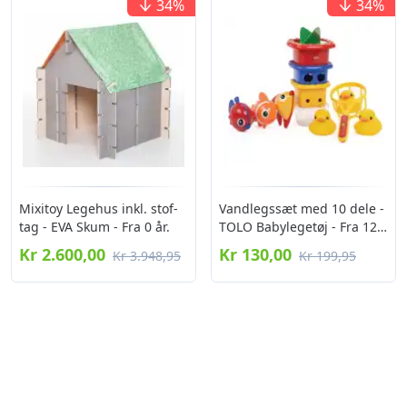
34
%
34
%
Mixitoy Legehus inkl. stof-
Vandlegssæt med 10 dele -
tag - EVA Skum - Fra 0 år.
TOLO Babylegetøj - Fra 12
mdr.
Kr 2.600,00
Kr 130,00
Kr 3.948,95
Kr 199,95