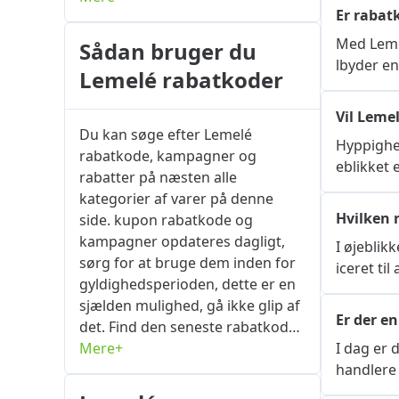
Er rabat
Med Lemel
Sådan bruger du
lbyder en
Lemelé rabatkoder
Vil Leme
Du kan søge efter Lemelé
Hyppighed
rabatkode, kampagner og
eblikket 
rabatter på næsten alle
kategorier af varer på denne
Hvilken 
side. kupon rabatkode og
kampagner opdateres dagligt,
I øjeblik
sørg for at bruge dem inden for
iceret t
gyldighedsperioden, dette er en
sjælden mulighed, gå ikke glip af
Er der e
det. Find den seneste rabatkode
eller kupon for den vare, du
Mere+
I dag er 
ønsker, via webstedets
handlere 
dedikerede side om den