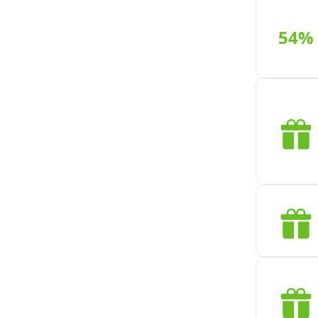
hvis du ikke forstår det, kan du
se, hvordan du bruger
54%
dem.Bemærk: Nogle kuponer
kræver ikke en kode, bare klik for
at bruge.