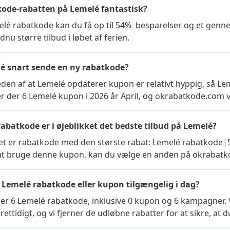
kode-rabatten på Lemelé fantastisk?
é rabatkode kan du få op til 54%  besparelser og et genne
dnu større tilbud i løbet af ferien.
lé snart sende en ny rabatkode?
en af ​​at Lemelé opdaterer kupon er relativt hyppig, så Lem
er der 6 Lemelé kupon i 2026 år April, og okrabatkode.com vil 
rabatkode er i øjeblikket det bedste tilbud på Lemelé?
ket er rabatkode med den største rabat: Lemelé rabatkode|54
il at bruge denne kupon, kan du vælge en anden på okrabat
n Lemelé rabatkode eller kupon tilgængelig i dag?
der 6 Lemelé rabatkode, inklusive 0 kupon og 6 kampagner.
rettidigt, og vi fjerner de udløbne rabatter for at sikre, at 