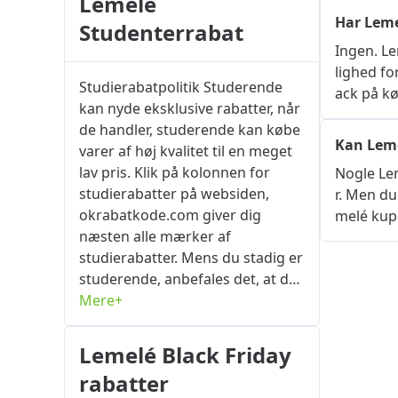
Lemelé
pågældende sælger, og klik på
Har Leme
Studenterrabat
knappen "Få kode" for
Ingen. L
automatisk at kopiere
lighed fo
kuponkoden til din udklipsholder.
Studierabatpolitik Studerende
ack på kø
Gå tilbage til ordresiden for
kan nyde eksklusive rabatter, når
lemele.dk, og klik på Fortsæt.
de handler, studerende kan købe
Tjek, at de indsendte oplysninger
Kan Lem
varer af høj kvalitet til en meget
er korrekte for at sikre, at
lav pris. Klik på kolonnen for
Nogle Le
varerne kan modtages
studierabatter på websiden,
r. Men d
problemfrit. Find dialogboksen
okrabatkode.com giver dig
melé kup
mærket "Indtast
næsten alle mærker af
rabatkode/kontantkupon" eller
studierabatter. Mens du stadig er
"Indtast rabatkode/kuponkode",
studerende, anbefales det, at du
og aktiver kuponen ved at klikke
bruger din elevstatus til at købe
Mere+
på knappen "Anvend". Du kan
dine yndlingsprodukter så
søge efter Lemelé rabatkode,
hurtigt som muligt inden
Lemelé Black Friday
kampagner og rabatter på
eksamen. Hvordan får man
næsten alle kategorier af varer
rabatter
studierabat? Her er nogle tips.
på denne side. kupon rabatkode