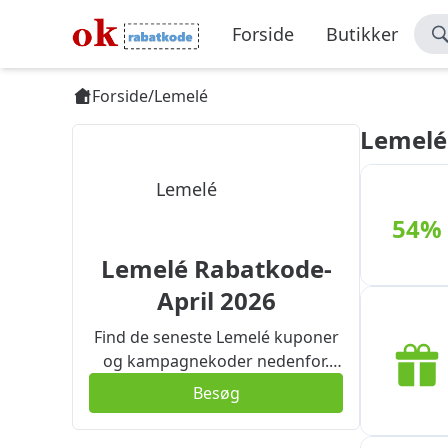
Forside
Butikker
Forside
/
Lemelé
Lemelé
Lemelé
54%
Lemelé Rabatkode-
April 2026
Find de seneste Lemelé kuponer
og kampagnekoder nedenfor.
Der er altid en aftale til dig.Det er
Besøg
nemt at bruge disse
kampagnekoder og kuponer, og