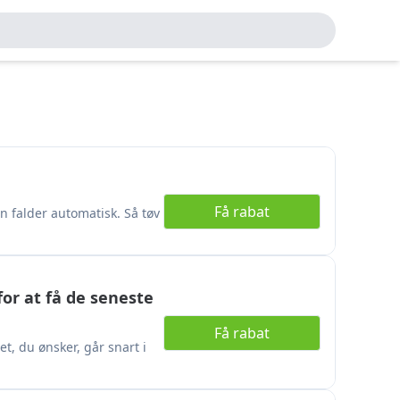
Få rabat
n falder automatisk. Så tøv
for at få de seneste
Få rabat
t, du ønsker, går snart i