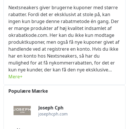
søge andre steder for at få NextsneakersBlack
vil have på nextsneakers.dk!
Nextsneakers giver brugerne kuponer med større
Fridayrabatkode gratis. På begivenhedsdagen skal
rabatter. Fordi det er eksklusivt at stole på, kan
du kun indsætte kupon-koden på ordresiden, og
ingen kun bruge denne rabatmetode én gang. Der
du kan direkte trække pålydende på kuponen ved
er mange produkter af høj kvalitet indsamlet af
betaling. Der er ikke noget bedre tilbud end dette,
okrabatkode.com. Her kan du ikke kun modtage
så hvis du ønsker at bruge færrest penge på varer
produktkuponer, men også få nye kuponer givet af
af den bedste kvalitet, så sørg for at gribe denne
handlende ved at registrere en konto. Hvis du ikke
mulighed!
har en konto hos Nextsneakers, så har du
mulighed for at få nykommerrabatten, for det er
kun nye kunder, der kan få den nye eksklusive
kupon. Ved at registrere en konto og afgive en
Mere+
ordre for første gang på nextsneakers.dk kan du
spare op til $1000, som kan kombineres med
Populære Mærke
generelle kuponer for endnu større rabatter.
Intensiteten af ​​nytilkomne rabatter vil løbende
Joseph Cph
blive justeret, gribe chancen og afgiv ordrer, når
josephcph.com
rabatten er størst. Spar penge, tid og kræfter,
okrabatkode.com er forpligtet til at give kunderne