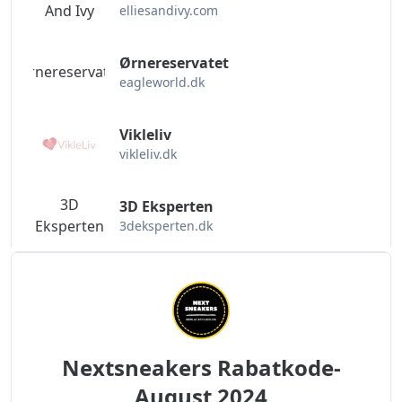
And Ivy
elliesandivy.com
Ørnereservatet
Ørnereservatet
eagleworld.dk
Vikleliv
vikleliv.dk
3D
3D Eksperten
Eksperten
3deksperten.dk
Nextsneakers Rabatkode-
August 2024