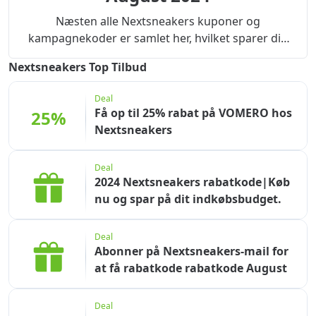
Næsten alle Nextsneakers kuponer og
kampagnekoder er samlet her, hvilket sparer dig
for en masse tid på at søge!Brug hurtigt en
Nextsneakers Top Tilbud
Nextsneakers rabatkode eller kampagnekode, og
du kan nemt få dybe rabatter.Tip: Brug det så
Deal
hurtigt som muligt, ellers udløber det.
Få op til 25% rabat på VOMERO hos
25%
Nextsneakers
Deal
2024 Nextsneakers rabatkode|Køb
nu og spar på dit indkøbsbudget.
Deal
Abonner på Nextsneakers-mail for
at få rabatkode rabatkode August
Deal