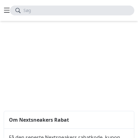
Søg
Om Nextsneakers Rabat
Få den seneste Nextsneakers rabatkode, kupon