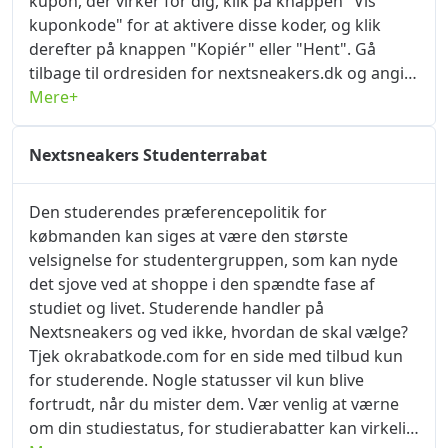
kupon, der virker for dig, klik på knappen "Vis
kuponkode" for at aktivere disse koder, og klik
derefter på knappen "Kopiér" eller "Hent". Gå
tilbage til ordresiden for nextsneakers.dk og angiv
din leveringsadresse og betalingsoplysninger for
Mere+
at afgive din ordre med det samme. Find siden
"Indtast rabatkode/kontantkupon" eller "Indtast
Nextsneakers Studenterrabat
rabatkode/kuponkode", og klik på knappen "Brug
nu" for at få rabatten. De fleste besparelser på
Den studerendes præferencepolitik for
Nextsneakers rabatkode og kampagner kan opnås
købmanden kan siges at være den største
ved at tjekke okrabatkode.com, okrabatkode.com
velsignelse for studentergruppen, som kan nyde
er en platform for professionel rabatinformation,
det sjove ved at shoppe i den spændte fase af
købskuponer og rabatkoder, du kender Her
studiet og livet. Studerende handler på
opdaterer vi hver dag .
Nextsneakers og ved ikke, hvordan de skal vælge?
Tjek okrabatkode.com for en side med tilbud kun
for studerende. Nogle statusser vil kun blive
fortrudt, når du mister dem. Vær venlig at værne
om din studiestatus, for studierabatter kan virkelig