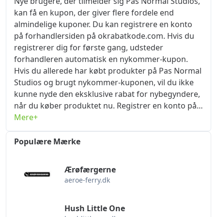
Nye brugere, der tilmelder sig Pas Normal Studios,
Friday rabatkode til dig på hovedsiden for Pas
kan få en kupon, der giver flere fordele end
Normal Studios. Klik for at gøre krav på de seneste
almindelige kuponer. Du kan registrere en konto
Pas Normal Studiosrabatkode og kupon, indsæt
på forhandlersiden på okrabatkode.com. Hvis du
disse koder, når du afgiver din ordre for at nyde
registrerer dig for første gang, udsteder
rabatten på Black Friday. Rabatten er så stor, og
forhandleren automatisk en nykommer-kupon.
den afholdes kun én gang om året, så sørg for at
Hvis du allerede har købt produkter på Pas Normal
afgive en bestilling hurtigst muligt, og savner du
Studios og brugt nykommer-kuponen, vil du ikke
den, må du vente endnu et år.
kunne nyde den eksklusive rabat for nybegyndere,
når du køber produktet nu. Registrer en konto på
pasnormalstudios.dk. Når registreringen er
Mere+
vellykket, vil systemet direkte give dig en
nybegynder kupon. Nye kundefordele kan kun
Populære Mærke
bruges én gang, vælg med omhu og køb dine
yndlingsprodukter hjem. okrabatkode.com leder
Ærøfærgerne
altid efter gode tilbud fra forhandlere for at hjælpe
aeroe-ferry.dk
dig med at få de bedst mulige rabatter, når du
handler. Hvis du har fundet den kupon, du leder
Hush Little One
efter, kan du bruge den nu. Hvis ikke, anbefales