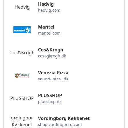
Hedvig
Hedvig
hedvig.com
Mantel
mantel.com
Cos&Krogh
Cos&Krogh
cosogkrogh.dk
Venezia Pizza
veneziapizza.dk
PLUSSHOP
PLUSSHOP
plusshop.dk
Vordingborg
Vordingborg Køkkenet
Køkkenet
shop.vordingborg.com