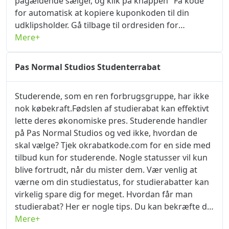
pågældende sælger, og klik på knappen "Få kode"
for automatisk at kopiere kuponkoden til din
udklipsholder. Gå tilbage til ordresiden for
pasnormalstudios.dk, og klik på Fortsæt. Angiv en
Mere+
faktureringsadresse, vælg en forsendelsesmetode
og estimeret dato og betalingsoplysninger for at
Pas Normal Studios Studenterrabat
bekræfte ordren. Klik på "Anvend" i dialogboksen
"Indtast rabatkode/kontantkupon" eller "Indtast
Studerende, som en ren forbrugsgruppe, har ikke
rabatkode/rabatkode", og prisen på varen vil blive
nok købekraft.Fødslen af ​​studierabat kan effektivt
reduceret med det samme. For at få Pas Normal
lette deres økonomiske pres. Studerende handler
Studios rabatkode og andre kampagnekoder kan
på Pas Normal Studios og ved ikke, hvordan de
du bogmærke kuponsiden for Pas Normal Studios.
skal vælge? Tjek okrabatkode.com for en side med
Når du shopper, så glem ikke at besøge
tilbud kun for studerende. Nogle statusser vil kun
okrabatkode.com først, tilbuddene her vil altid
blive fortrudt, når du mister dem. Vær venlig at
opfylde dine shoppingbehov.
værne om din studiestatus, for studierabatter kan
virkelig spare dig for meget. Hvordan får man
studierabat? Her er nogle tips. Du kan bekræfte din
studerendes identitet direkte på
Mere+