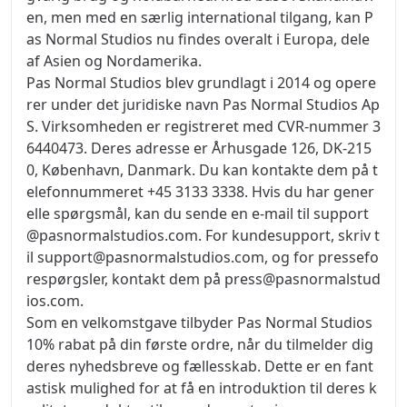
en, men med en særlig international tilgang, kan P
as Normal Studios nu findes overalt i Europa, dele
af Asien og Nordamerika.
Pas Normal Studios blev grundlagt i 2014 og opere
rer under det juridiske navn Pas Normal Studios Ap
S. Virksomheden er registreret med CVR-nummer 3
6440473. Deres adresse er Århusgade 126, DK-215
0, København, Danmark. Du kan kontakte dem på t
elefonnummeret +45 3133 3338. Hvis du har gener
elle spørgsmål, kan du sende en e-mail til
support
@pasnormalstudios.com
. For kundesupport, skriv t
il
support@pasnormalstudios.com
, og for pressefo
respørgsler, kontakt dem på
press@pasnormalstud
ios.com
.
Som en velkomstgave tilbyder Pas Normal Studios
10% rabat på din første ordre, når du tilmelder dig
deres nyhedsbreve og fællesskab. Dette er en fant
astisk mulighed for at få en introduktion til deres k