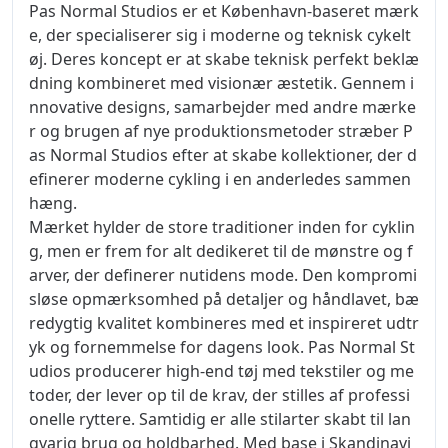
Pas Normal Studios er et København-baseret mærk
e, der specialiserer sig i moderne og teknisk cykelt
øj. Deres koncept er at skabe teknisk perfekt beklæ
dning kombineret med visionær æstetik. Gennem i
nnovative designs, samarbejder med andre mærke
r og brugen af nye produktionsmetoder stræber P
as Normal Studios efter at skabe kollektioner, der d
efinerer moderne cykling i en anderledes sammen
hæng.
Mærket hylder de store traditioner inden for cyklin
g, men er frem for alt dedikeret til de mønstre og f
arver, der definerer nutidens mode. Den kompromi
sløse opmærksomhed på detaljer og håndlavet, bæ
redygtig kvalitet kombineres med et inspireret udtr
yk og fornemmelse for dagens look. Pas Normal St
udios producerer high-end tøj med tekstiler og me
toder, der lever op til de krav, der stilles af professi
onelle ryttere. Samtidig er alle stilarter skabt til lan
gvarig brug og holdbarhed. Med base i Skandinavi