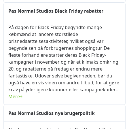
pasnormalstudios.dk. Hvis de indsendte
oplysninger er nøjagtige, vil hjemmesiden hurtigt
Pas Normal Studios Black Friday rabatter
bestå din identitetsbekræftelse, og du kan nyde
eksklusive shoppingrabatter umiddelbart efter, at
På dagen for Black Friday begyndte mange
bekræftelsen er vellykket. De rabatter, som
købmænd at lancere storstilede
okrabatkode.com kan få ved at bruge dit
prisnedsættelsesaktiviteter, hvilket også var
studiekort, kan spare dig penge, og du sparer dem
begyndelsen på forbrugernes shoppingtur. De
ikke! Ud over studierabatter er der også forskellige
fleste forhandlere starter deres Black Friday-
kuponer og kampagner fra andre handlende her,
kampagner i november og når et klimaks omkring
og vi opdaterer lejlighedsvis handlendes
20, og rabatterne på fredag ​​er endnu mere
indkøbspolitikker. God shopping på
fantastiske. Udover selve begivenheden, bør du
pasnormalstudios.dk!
også have en vis viden om andre tilbud, for at gøre
krav på yderligere kuponer eller kampagnekoder
vil give dig mulighed for at spare endnu mere af dit
Mere+
budget. Pas Normal Studios vil også lancere en
prisreduktion på Black Friday med fantastiske
Pas Normal Studios nye brugerpolitik
rabatter. For bedre at opleve Black Friday-
kampagner har okrabatkode.com samlet alle Black