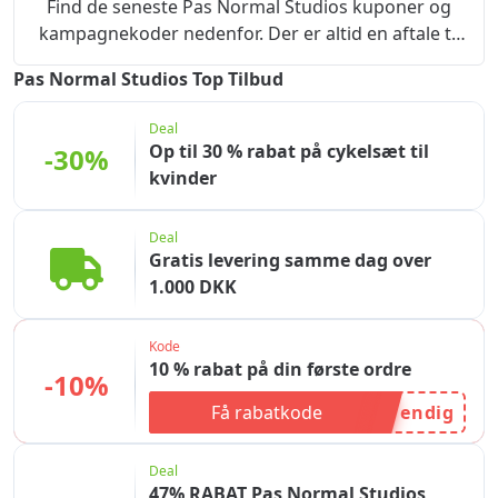
Find de seneste Pas Normal Studios kuponer og
kampagnekoder nedenfor. Der er altid en aftale til
dig.Ud over kampagnekoder har vi listet mange
Pas Normal Studios Top Tilbud
Pas Normal Studios-tilbud og kampagner til dig.Tip:
Udløbne rabatkoder er ikke nødvendigvis ugyldige,
Deal
du kan prøve at bruge dem.
Op til 30 % rabat på cykelsæt til
-30%
kvinder
Deal
Gratis levering samme dag over
1.000 DKK
Kode
10 % rabat på din første ordre
-10%
Få rabatkode
endig
Deal
47% RABAT Pas Normal Studios