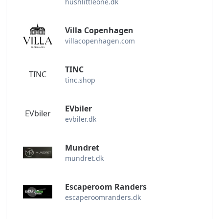
hushlittleone.dk
det, at du abonnerer på os. Når der er
præferencepolitikker for relaterede produkter, vil
okrabatkode.com blive sendt til dig så hurtigt som
Villa Copenhagen
muligt. Følg os venligst for flere rabatter, jeg
villacopenhagen.com
ønsker dig et lykkeligt liv og glad shopping!
TINC
TINC
tinc.shop
EVbiler
EVbiler
evbiler.dk
Mundret
mundret.dk
Escaperoom Randers
escaperoomranders.dk