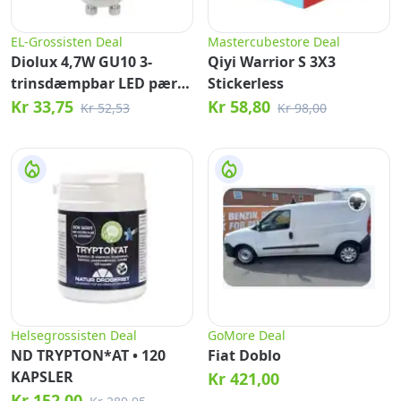
EL-Grossisten Deal
Mastercubestore Deal
Diolux 4,7W GU10 3-
Qiyi Warrior S 3X3
trinsdæmpbar LED pære
Stickerless
3000K 38°
Kr 33,75
Kr 58,80
Kr 52,53
Kr 98,00
Helsegrossisten Deal
GoMore Deal
ND TRYPTON*AT • 120
Fiat Doblo
KAPSLER
Kr 421,00
Kr 152,00