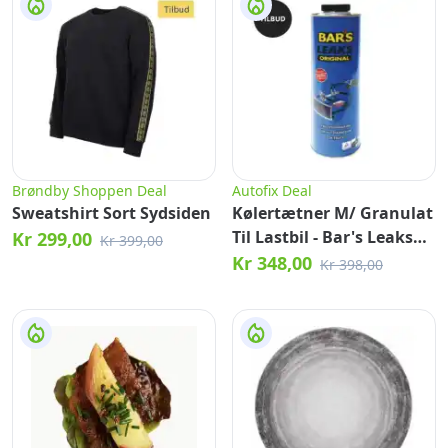
Brøndby Shoppen Deal
Autofix Deal
Sweatshirt Sort Sydsiden
Kølertætner M/ Granulat
Til Lastbil - Bar's Leaks
Kr 299,00
Kr 399,00
Original - 735 Gr.
Kr 348,00
Kr 398,00