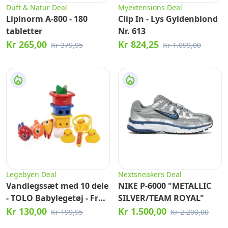
Duft & Natur Deal
Myextensions Deal
Lipinorm A-800 - 180
Clip In - Lys Gyldenblond
tabletter
Nr. 613
Kr 265,00
Kr 824,25
Kr 379,95
Kr 1.099,00
Legebyen Deal
Nextsneakers Deal
Vandlegssæt med 10 dele
NIKE P-6000 "METALLIC
- TOLO Babylegetøj - Fra
SILVER/TEAM ROYAL"
12 mdr.
Kr 130,00
Kr 1.500,00
Kr 199,95
Kr 2.200,00