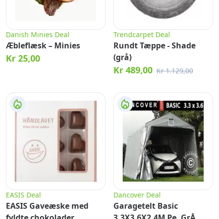
Danish Minies Deal
Trendcarpet Deal
Æbleflæsk – Minies
Rundt Tæppe - Shade
(grå)
Kr 25,00
Kr 489,00
Kr 1.129,00
EASIS Deal
Dancover Deal
EASIS Gaveæske med
Garagetelt Basic
fyldte chokolader
3,3X3,6X2,4M Pe, GrÅ