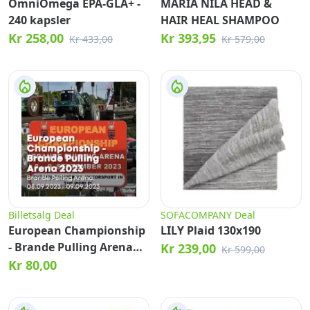
OmniOmega EPA-GLA+ -
MARIA NILA HEAD &
240 kapsler
HAIR HEAL SHAMPOO
Kr 258,00
Kr 393,95
Kr 433,00
Kr 579,00
Billetsalg Deal
SOFACOMPANY Deal
European Championship
LILY Plaid 130x190
- Brande Pulling Arena
Kr 239,00
Kr 599,00
2023
Kr 80,00