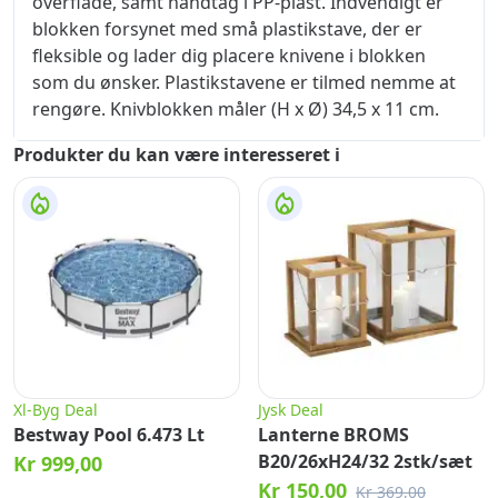
overflade, samt håndtag i PP-plast. Indvendigt er
blokken forsynet med små plastikstave, der er
fleksible og lader dig placere knivene i blokken
som du ønsker. Plastikstavene er tilmed nemme at
rengøre. Knivblokken måler (H x Ø) 34,5 x 11 cm.
Produkter du kan være interesseret i
Xl-Byg Deal
Jysk Deal
Bestway Pool 6.473 Lt
Lanterne BROMS
B20/26xH24/32 2stk/sæt
Kr 999,00
Kr 150,00
Kr 369,00