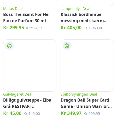
Matas Deal
Lampeoglys Deal
Boss The Scent For Her
Klassisk bordlampe
Eau de Parfum 30 ml
messing med skærm
lysebrun 35 cm - Simplo
Kr 299,95
Kr 405,00
Kr 524,95
Kr 1.069,00
Gulvlageret Deal
Spilforsyningen Deal
Billigt gulvtæppe - Elba
Dragon Ball Super Card
Grå RESTPARTI
Game - Unison Warrior
Series Set 4 Supreme
Kr 45,00
Kr 349,97
Kr 149,00
Kr 699,95