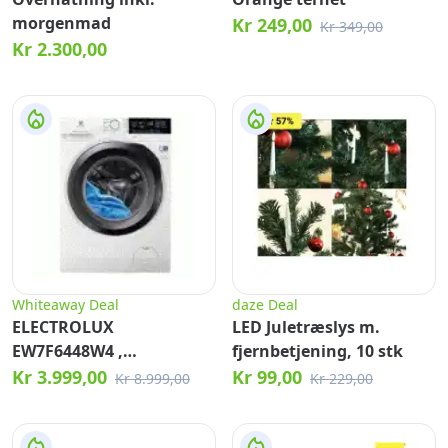
morgenmad
Kr 249,00
Kr 349,00
Kr 2.300,00
Whiteaway Deal
daze Deal
ELECTROLUX
LED Juletræslys m.
EW7F6448W4 ,
fjernbetjening, 10 stk
Frontbetjent
Kr 3.999,00
Kr 99,00
Kr 8.999,00
Kr 229,00
vaskemaskine