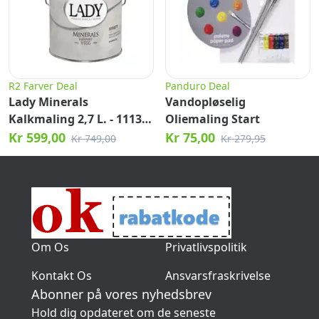
R2 Farver Deal
Panduro Deal
Lady Minerals
Vandopløselig
Kalkmaling 2,7 L. - 11130
Oliemaling Start
Shade
Kr 599,00
Kr 75,00
Kr 749,00
Kr 279,95
Om Os
Privatlivspolitik
Kontakt Os
Ansvarsfraskrivelse
Abonner på vores nyhedsbrev
Hold dig opdateret om de seneste