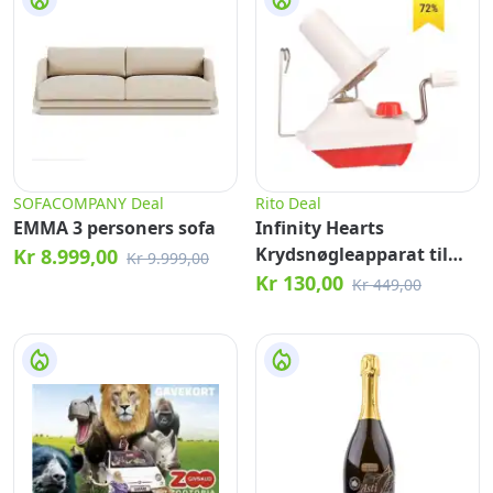
SOFACOMPANY Deal
Rito Deal
EMMA 3 personers sofa
Infinity Hearts
Krydsnøgleapparat til
Kr 8.999,00
Kr 9.999,00
Garn Rød/Hvid
Kr 130,00
Kr 449,00
20x9,5x20cm