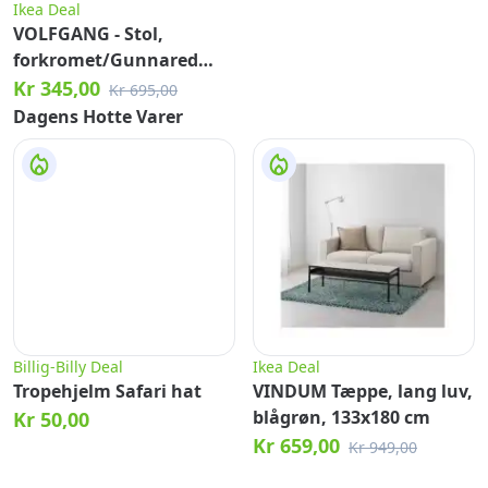
Ikea Deal
VOLFGANG - Stol,
forkromet/Gunnared
mellemgrå
Kr 345,00
Kr 695,00
Dagens Hotte Varer
Billig-Billy Deal
Ikea Deal
Tropehjelm Safari hat
VINDUM Tæppe, lang luv,
blågrøn, 133x180 cm
Kr 50,00
Kr 659,00
Kr 949,00