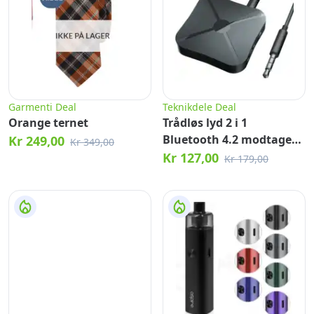
Garmenti Deal
Teknikdele Deal
Orange ternet
Trådløs lyd 2 i 1
Bluetooth 4.2 modtager
Kr 249,00
Kr 349,00
og sender
Kr 127,00
Kr 179,00