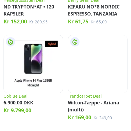
Helsegrossisten Deal
Berry Bean Deal
ND TRYPTON*AT • 120
KIFARU NO*8 NORDIC
KAPSLER
ESPRESSO, TANZANIA
Kr 152,00
Kr 61,75
Kr 289,95
Kr 65,00
Goblue Deal
Trendcarpet Deal
6.900,00 DKK
Wilton-Tæppe - Ariana
(multi)
Kr 9.799,00
Kr 169,00
Kr 249,00