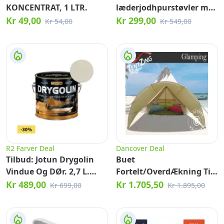
KONCENTRAT, 1 LTR.
læderjodhpurstøvler med
frontlynlås, damemodel
Kr 49,00
Kr 299,00
Kr 54,00
Kr 549,00
R2 Farver Deal
Dancover Deal
Tilbud: Jotun Drygolin
Buet
Vindue Og DØr. 2,7 L.
Fortelt/OverdÆkning Til
Farve: 1876 Hvit Te
Tentzing® Glampingtelt,
Kr 489,00
Kr 1.705,50
Kr 699,00
Kr 1.895,00
3,6X2,4M, Sand