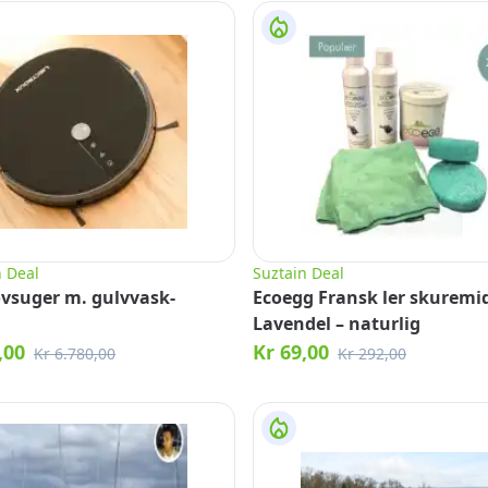
n Deal
Suztain Deal
vsuger m. gulvvask-
Ecoegg Fransk ler skuremid
Lavendel – naturlig
,00
Kr 69,00
Kr 6.780,00
Kr 292,00