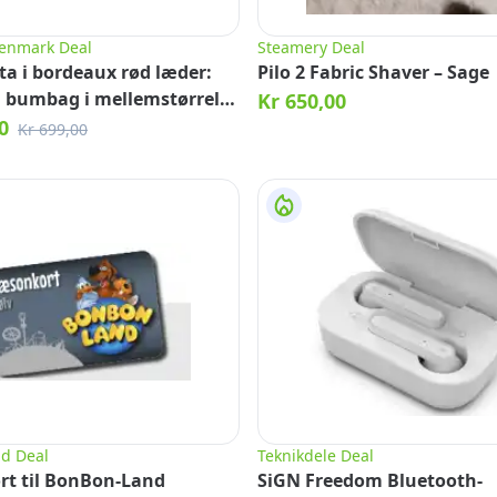
enmark Deal
Steamery Deal
ta i bordeaux rød læder:
Pilo 2 Fabric Shaver – Sage
ol bumbag i mellemstørrelse
Kr 650,00
ynlåsdetalje
0
Kr 699,00
d Deal
Teknikdele Deal
t til BonBon-Land
SiGN Freedom Bluetooth-