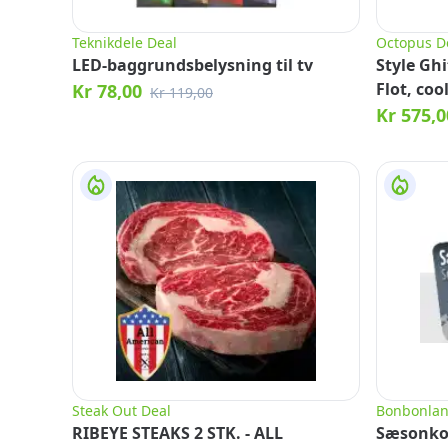
Teknikdele Deal
Octopus D
LED-baggrundsbelysning til tv
Style Ghi
Flot, co
Kr 78,00
Kr 119,00
m. flot l
Kr 575,0
Steak Out Deal
Bonbonlan
RIBEYE STEAKS 2 STK. - ALL
Sæsonkor