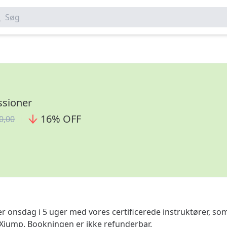
Søg
ssioner
16
%
OFF
0,00
r onsdag i 5 uger med vores certificerede instruktører, so
Xjump. Bookningen er ikke refunderbar.