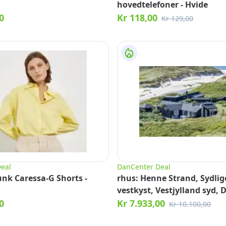
hovedtelefoner - Hvide
0
Kr 118,00
Kr 129,00
eal
DanCenter Deal
unk Caressa-G Shorts -
rhus: Henne Strand, Sydlig
vestkyst, Vestjylland syd,
0
Kr 7.933,00
Kr 10.100,00