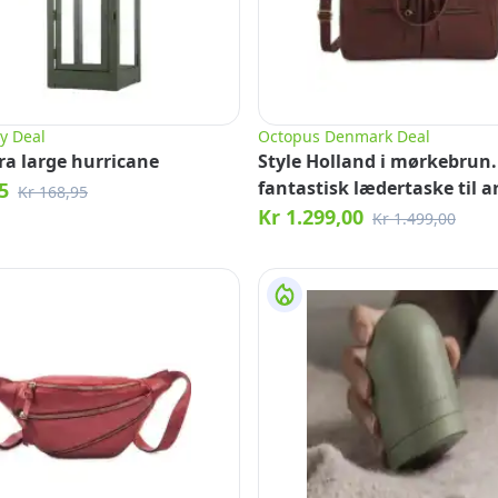
y Deal
Octopus Denmark Deal
ra large hurricane
Style Holland i mørkebrun. 
fantastisk lædertaske til a
5
Kr 168,95
rejser m.m.
Kr 1.299,00
Kr 1.499,00