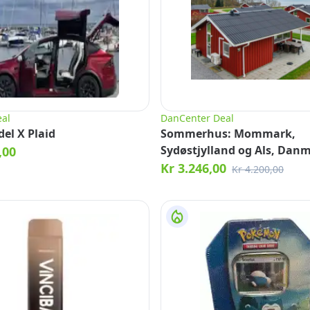
al
DanCenter Deal
el X Plaid
Sommerhus: Mommark,
Sydøstjylland og Als, Dan
,00
Kr 3.246,00
Kr 4.200,00